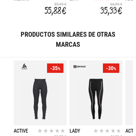
MIDWEIGHT
ACTIVE
LON
89,99 €
66,99 €
55,88 €
35,33 €
CREW
INSU
PRODUCTOS SIMILARES DE OTRAS
MARCAS
-35
-30
%
%
ACTIVE
LADY
ACTI