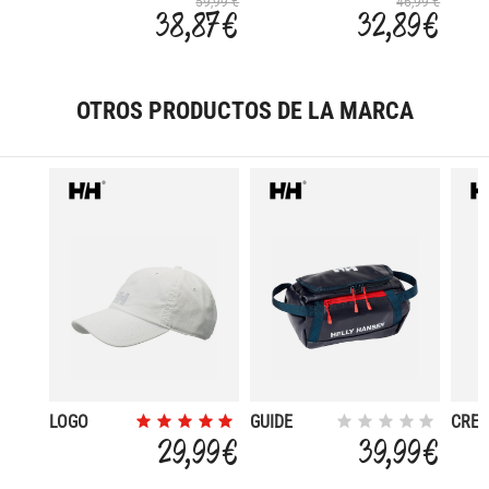
WARM ECO
PANTS
DRY 
59,99 €
46,99 €
38,87 €
32,89 €
ECO
OTROS PRODUCTOS DE LA MARCA
LOGO
GUIDE
CREW
2.0
29,99 €
39,99 €