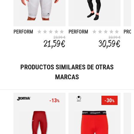
PERFORM
PERFORM
PRO
23,99 €
33,99 €
21,59 €
30,59 €
PRODUCTOS SIMILARES DE OTRAS
MARCAS
-13
-30
%
%