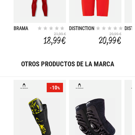
BRAMA
DISTINCTION
DIST
ACADEMY
PRO
COL
21,99 €
29,99 €
18,99 €
20,99 €
OTROS PRODUCTOS DE LA MARCA
-10
%