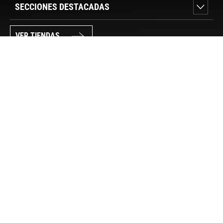
SECCIONES DESTACADAS
VER TIENDAS
SÍGUENOS
PAGO SEGURO
© FORUM SPORT 2025
Privacidad de datos
Aviso legal
Política de cookies
Canal Interno de Información