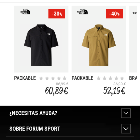
-30
-40
%
%
PACKABLE
PACKABLE
BRAY
86,99 €
86,99 €
60,89 €
52,19 €
¿NECESITAS AYUDA?
SOBRE FORUM SPORT