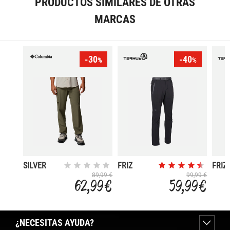
PRODUCTOS SIMILARES DE OTRAS
MARCAS
-30
-40
%
%
SILVER
FRIZ
FRIZ
RIDGE
89,99 €
99,99 €
62,99 €
59,99 €
ELITE
¿NECESITAS AYUDA?