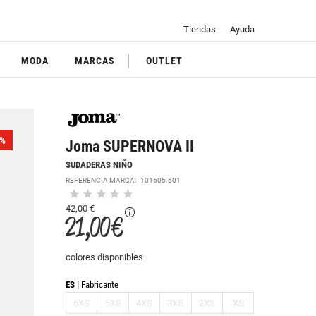
Tiendas
Ayuda
MODA
MARCAS
OUTLET
%
Joma SUPERNOVA II
SUDADERAS NIÑO
REFERENCIA MARCA:
101605.601
42,00 €
21,00 €
colores disponibles
ES
Fabricante
6XS
5XS
4XS
3XS
2XS
XS