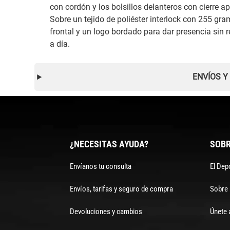
con cordón y los bolsillos delanteros con cierre a
Sobre un tejido de poliéster interlock con 255 gra
frontal y un logo bordado para dar presencia sin re
a día.
ENVÍOS Y
¿NECESITAS AYUDA?
SOBR
Envíanos tu consulta
El Dep
Envíos, tarifas y seguro de compra
Sobre
Devoluciones y cambios
Únete 