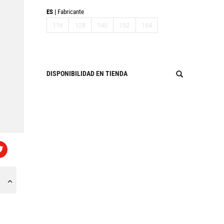
ES
Fabricante
116
128
140
152
164
DISPONIBILIDAD EN TIENDA