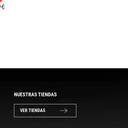
DRI-FIT ACADEMY
ENTRENAMIENTO
JUDE BELLINGHAM
9 €
19,99 €
35,99 €
SHORT
23,03 €
NUESTRAS TIENDAS
VER TIENDAS