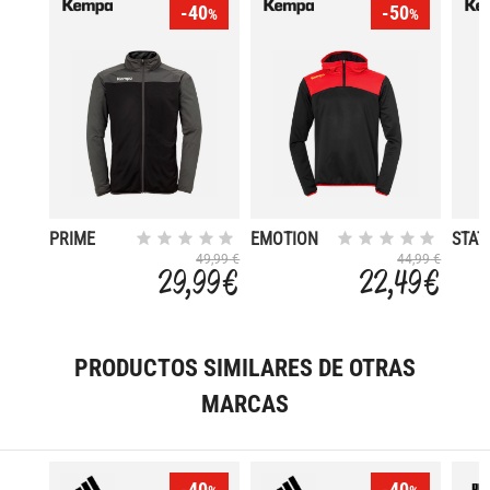
-40
-50
%
%
PRIME
EMOTION
STAT
2.0
49,99 €
44,99 €
29,99 €
22,49 €
PRODUCTOS SIMILARES DE OTRAS
MARCAS
-40
-40