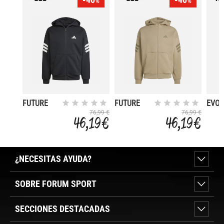
%
%
FUTURE
FUTURE
EVOS
ICONS 3
ICONS 3
76,99 €
76,99 €
46,19 €
46,19 €
STRIPES
STRIPES
¿NECESITAS AYUDA?
SOBRE FORUM SPORT
SECCIONES DESTACADAS