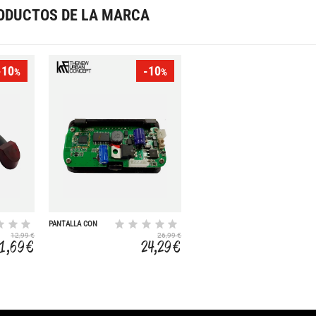
ODUCTOS DE LA MARCA
-10
-10
%
%
PANTALLA CON
APP Y PUERTO USB
12,99 €
26,99 €
SCOOTER R250
11,69 €
24,29 €