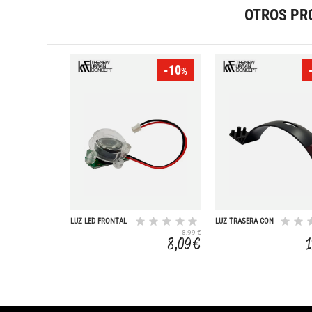
OTROS PR
-10
%
LUZ LED FRONTAL
LUZ TRASERA CON
5V 15W SCOOTER
SOPORTE
8,99 €
R250
SCOOTER R250
8,09 €