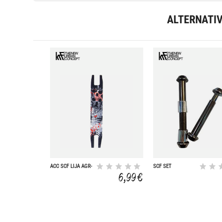
ALTERNATI
ACC SCF LIJA AGR-
SCF SET
110
TORNILLOS
6,99 €
DEL+TRAS AGR