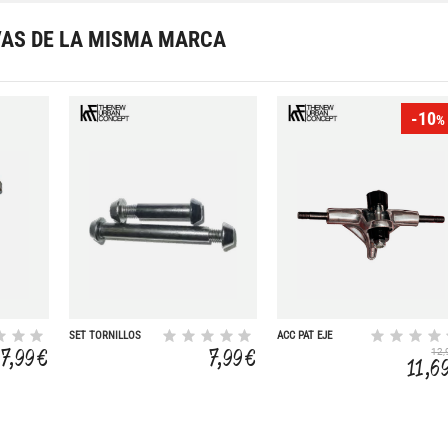
VAS DE LA MISMA MARCA
-10
%
SET TORNILLOS
ACC PAT EJE
FRONT + REAR AGR
LARGO QUADS PAR
7,99 €
7,99 €
12,
11,6