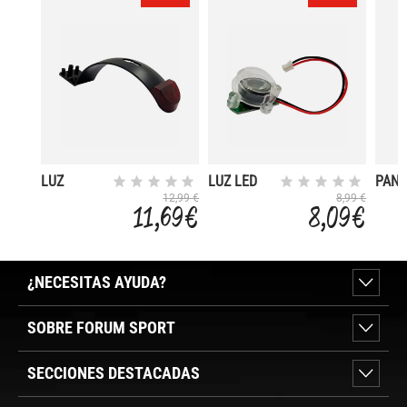
LUZ
LUZ LED
PANT
TRASERA
FRONTAL
CON 
12,99 €
8,99 €
11,69 €
8,09 €
CON
5V 15W
PUER
SOPORTE
SCOOTER
USB
SCOOTER
R250
SCO
R250
R250
¿NECESITAS AYUDA?
SOBRE FORUM SPORT
SECCIONES DESTACADAS