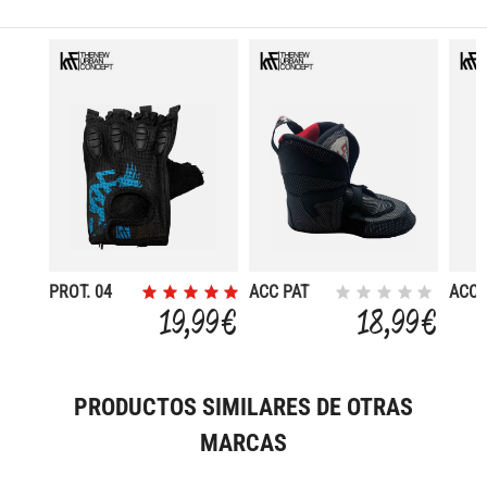
PROT. 04
ACC PAT
ACC 
GUANTES
FIRST
ANG
19,99 €
18,99 €
PROTECTOR
BOTIN
BOTI
VELOCIDAD
NEW RED
SUEL
PAR
SUELTO
PRODUCTOS SIMILARES DE OTRAS
MARCAS