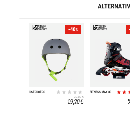
ALTERNATI
-40
%
DSTRUCTRO
FITNESS MAX-80
32,00 €
19,20 €