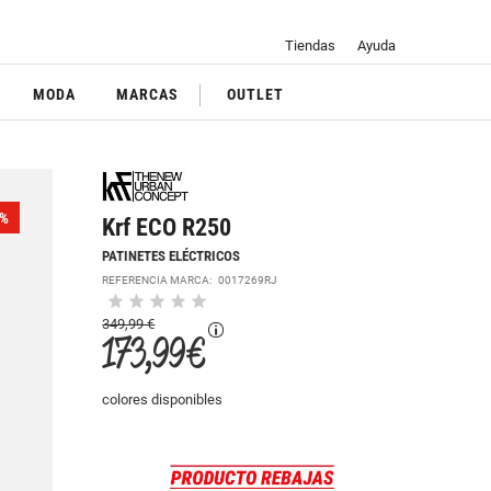
Tiendas
Ayuda
MODA
MARCAS
OUTLET
%
Krf ECO R250
PATINETES ELÉCTRICOS
REFERENCIA MARCA:
0017269RJ
349,99 €
173,99 €
colores disponibles