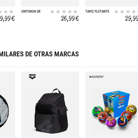
CINTURON DE
TAPIZ FLOTANTE
FLOTACION POOL-
FORMA DE PEZ
9,99 €
26,99 €
29,9
GYM PEQUEÑO
CON FILM A DOS
61X31.7X3 CM
CARAS. AGUJERO
CENTRAL: 25 CM
MILARES DE OTRAS MARCAS