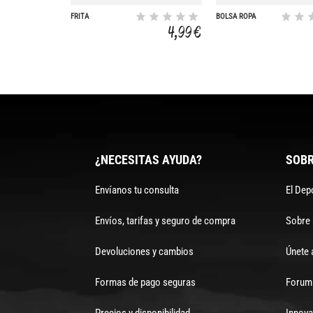
FRITA
BOLSA ROPA
MICROPOROSA
HUMEDA
4,99 €
REDONDA 152X6,5
CM
¿NECESITAS AYUDA?
SOBR
Envíanos tu consulta
El Dep
Envíos, tarifas y seguro de compra
Sobre
Devoluciones y cambios
Únete 
Formas de pago seguras
Forum 
Precios y disponibilidad
Innova