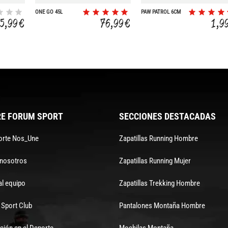
ONE GO 45L
PAW PATROL 6CM
5,99 €
76,99 €
1,9
E FORUM SPORT
SECCIONES DESTACADAS
orte Nos_Une
Zapatillas Running Hombre
 nosotros
Zapatillas Running Mujer
al equipo
Zapatillas Trekking Hombre
Sport Club
Pantalones Montaña Hombre
ción en el Deporte
Mochilas Montaña