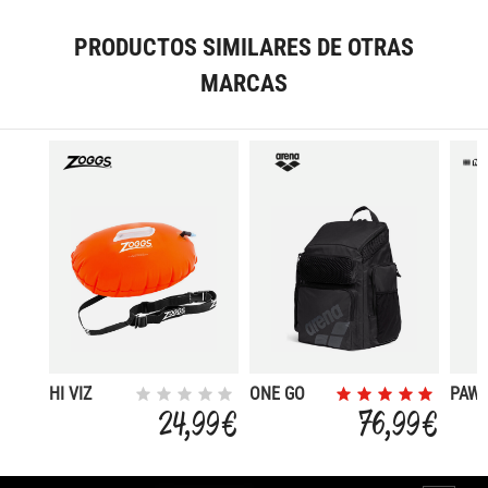
PRODUCTOS SIMILARES DE OTRAS
MARCAS
HI VIZ
ONE GO
PAW
SWIM
45L
PATR
24,99 €
76,99 €
6CM