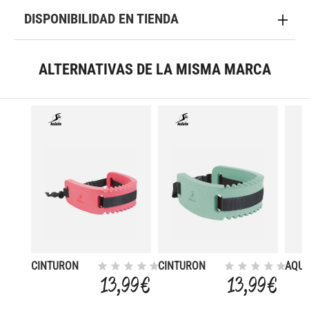
DISPONIBILIDAD EN TIENDA
ALTERNATIVAS DE LA MISMA MARCA
CINTURON
CINTURON
AQU
APRENDIZAJE
APRENDIZAJE
BOXI
13,99 €
13,99 €
ADULTO RO
ADULTO VE