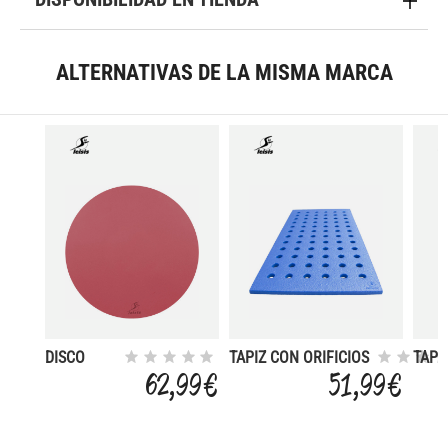
ALTERNATIVAS DE LA MISMA MARCA
DISCO
TAPIZ CON ORIFICIOS
TAPI
FLOTANTE
TERMOCONFORMADO
FLOT
62,99 €
51,99 €
100X3 CM
FORM
OSO
76X5
CM