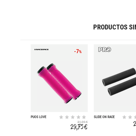
PRODUCTOS SI
-7
%
PUOS LOVE
SLIDE ON RACE
HANDLE
SILICONA 32MM
31,99 €
29,75 €