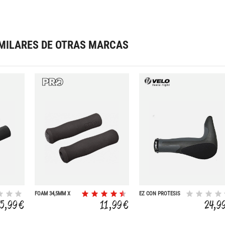
MILARES DE OTRAS MARCAS
FOAM 34,5MM X
EZ CON PROTESIS
133MM
148 MM
25,99 €
11,99 €
24,9