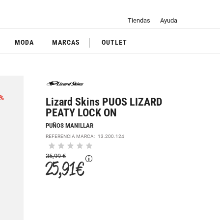
Tiendas
Ayuda
MODA
MARCAS
OUTLET
%
Lizard Skins PUOS LIZARD
PEATY LOCK ON
PUÑOS MANILLAR
REFERENCIA MARCA:
13.200.124
35,99 €
25,91 €