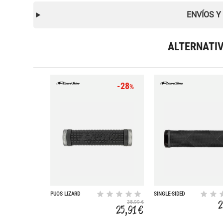
ENVÍOS Y
ALTERNATI
-28
%
PUOS LIZARD
SINGLE-SIDED
PEATY LOCK ON
LOCK-ON STRATA
2
35,99 €
BLACK
32.3MM
25,91 €