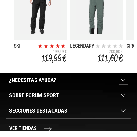
SKI
LEGENDARY
CIRQ
INSULATED
BOW
199,99 €
200,00 €
119,99 €
111,60 €
¿NECESITAS AYUDA?
SOBRE FORUM SPORT
SECCIONES DESTACADAS
VER TIENDAS