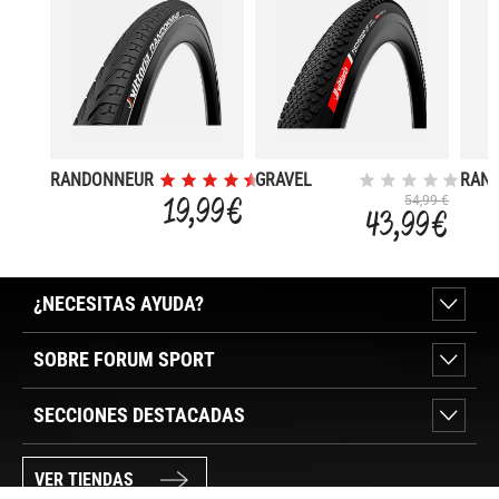
RANDONNEUR
GRAVEL
RAN
42-622
TERRENO
40-62
19,99 €
54,99 €
43,99 €
T50 F45-
D RE
622/700X45C
¿NECESITAS AYUDA?
SOBRE FORUM SPORT
SECCIONES DESTACADAS
VER TIENDAS