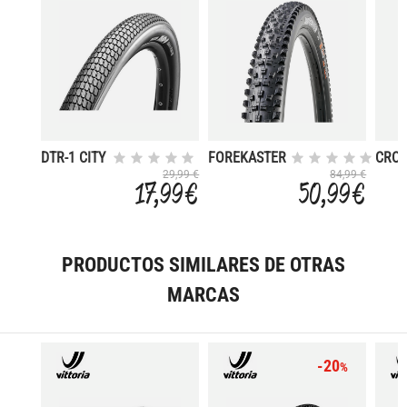
DTR-1 CITY
FOREKASTER
CRO
650B
29X2.40WT
II M
29,99 €
84,99 €
17,99 €
50,99 €
27.5X47B
PLEG
29X2
60 TPI
3CT/EXO/TR
60TP
WIRE
PRODUCTOS SIMILARES DE OTRAS
MARCAS
-20
%