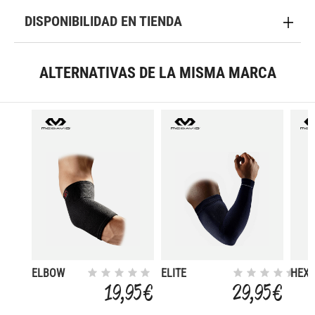
DISPONIBILIDAD EN TIENDA
ALTERNATIVAS DE LA MISMA MARCA
ELBOW
ELITE
HEX
SLEEVE
COMPRESSION
SHO
19,95 €
29,95 €
ARM SLEEVES
ARM
/ PAIR
SLEE