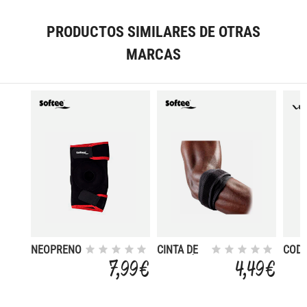
SING
PRODUCTOS SIMILARES DE OTRAS
MARCAS
NEOPRENO
CINTA DE
CODO
SUJECIÓN
TENI
7,99 €
4,49 €
CODO