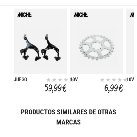
JUEGO
10V
10V
PUENTES
CAMPAGNOLO
SHI
59,99 €
6,99 €
FRENO
ULTIMA
POLI
PERFORMANCE
POSICION
2
PRODUCTOS SIMILARES DE OTRAS
MARCAS