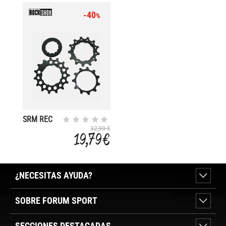
-40
%
SRM REC
SET
32,99 €
19,79 €
CORONAS
11/13/15
NX/SX
EAGLE
¿NECESITAS AYUDA?
SOBRE FORUM SPORT
SECCIONES DESTACADAS