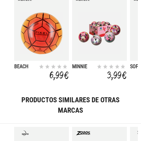
BEACH
MINNIE
SOFT
SOCCER
14CM
FLU
6,99 €
3,99 €
PIXEL
BALL
23CM
20C
PRODUCTOS SIMILARES DE OTRAS
MARCAS