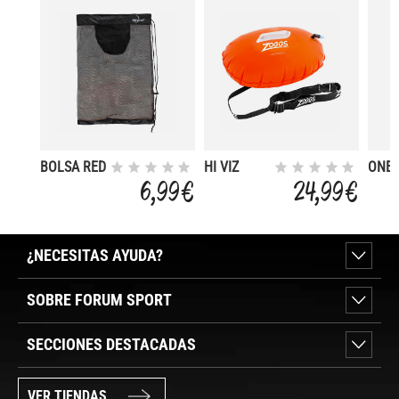
BOLSA RED
HI VIZ
ONE 
SWIM
45L
6,99 €
24,99 €
¿NECESITAS AYUDA?
SOBRE FORUM SPORT
SECCIONES DESTACADAS
VER TIENDAS