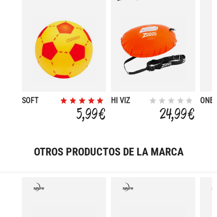
SOFT
HI VIZ
ONE 
FOOTBALL
SWIM
45L
5,99 €
24,99 €
20 CM
OTROS PRODUCTOS DE LA MARCA