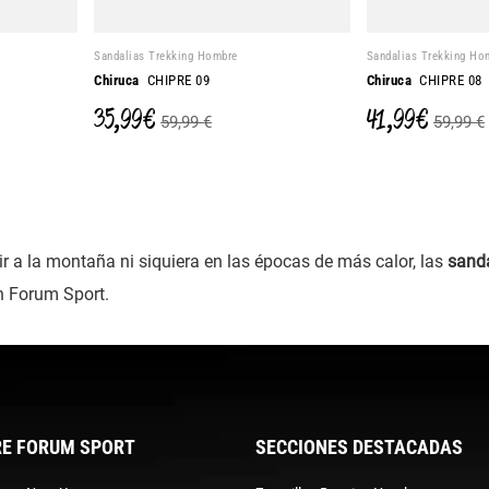
Sandalias Trekking Hombre
Sandalias Trekking Ho
Chiruca
CHIPRE 09
Chiruca
CHIPRE 08
35,99 €
41,99 €
59,99 €
59,99 €
ir a la montaña ni siquiera en las épocas de más calor, las
sand
n Forum Sport.
E FORUM SPORT
SECCIONES DESTACADAS