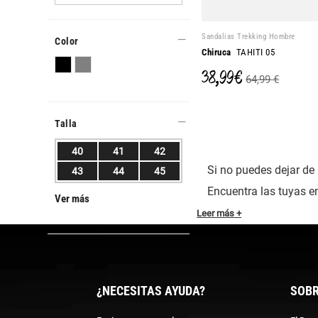
Sandalias Trekking Hombre
Color
Chiruca
TAHITI 05
38,99 €
64,99 €
Talla
40
41
42
Si no puedes dejar de 
43
44
45
Encuentra las tuyas e
Ver más
Leer más +
¿NECESITAS AYUDA?
SOBR