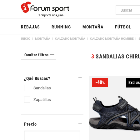
REBAJAS
RUNNING
MONTAÑA
FÚTBOL
INICIO
MONTAÑA
CALZADO MONTAÑA
CALZADO MONTAÑA HOMBRE
Ocultar filtros
3
SANDALIAS CHIR
¿Qué Buscas?
-40
Exclus
%
sandalias
zapatillas
Precio