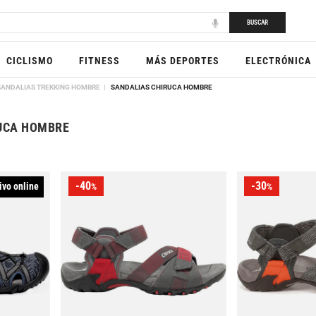
BUSCAR
CICLISMO
FITNESS
MÁS DEPORTES
ELECTRÓNICA
SANDALIAS TREKKING HOMBRE
SANDALIAS CHIRUCA HOMBRE
UCA HOMBRE
-40
-30
ivo online
%
%