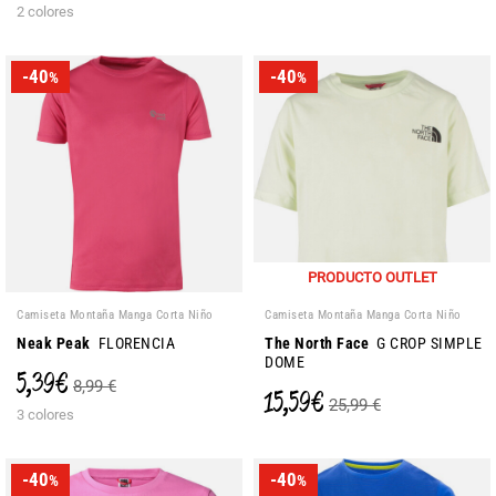
2 colores
-40
-40
%
%
PRODUCTO OUTLET
Camiseta Montaña Manga Corta Niño
Camiseta Montaña Manga Corta Niño
Neak Peak
FLORENCIA
The North Face
G CROP SIMPLE
DOME
5,39 €
8,99 €
15,59 €
25,99 €
3 colores
-40
-40
%
%