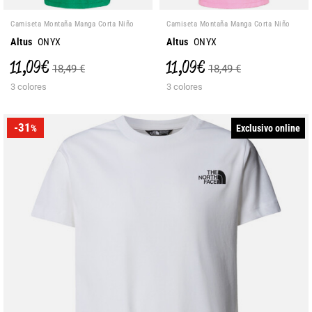
Camiseta Montaña Manga Corta Niño
Camiseta Montaña Manga Corta Niño
Altus
ONYX
Altus
ONYX
11,09 €
11,09 €
18,49 €
18,49 €
3 colores
3 colores
-31
Exclusivo online
%