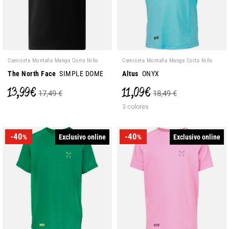
Camiseta Montaña Manga Corta Niño
Camiseta Montaña Manga Corta Niño
The North Face
SIMPLE DOME
Altus
ONYX
13,99 €
11,09 €
17,49 €
18,49 €
3 colores
-40
-40
Exclusivo online
Exclusivo online
%
%