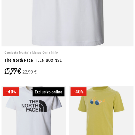
Camiseta Montaña Manga Corta Niño
The North Face
TEEN BOX NSE
15,77 €
22,99 €
-40
-40
Exclusivo online
%
%