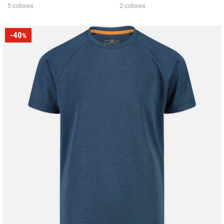
5 colores
2 colores
-40
%