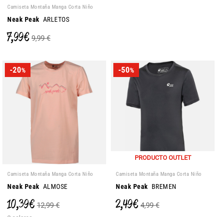
Camiseta Montaña Manga Corta Niño
Neak Peak
ARLETOS
7,99 €
9,99 €
-20
-50
%
%
PRODUCTO OUTLET
Camiseta Montaña Manga Corta Niño
Camiseta Montaña Manga Corta Niño
Neak Peak
ALMOSE
Neak Peak
BREMEN
10,39 €
2,49 €
12,99 €
4,99 €