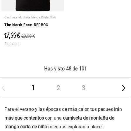
Camiseta Montaña Manga Corta Niño
The North Face
REDBOX
17,99 €
29,99 €
2 colores
Has visto 48 de 101
(current)
1
2
3
Para el verano y las épocas de más calor, tus peques irán
más que contentos
con una
camiseta de montaña de
manga corta de niño
mientras exploran a placer.