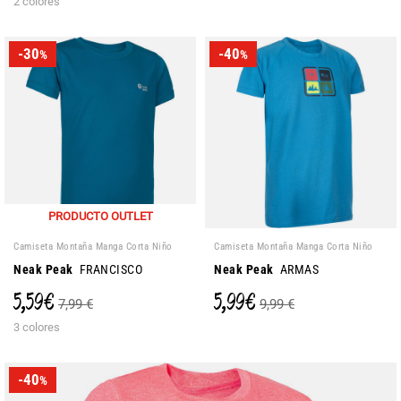
2 colores
-30
-40
%
%
PRODUCTO OUTLET
Camiseta Montaña Manga Corta Niño
Camiseta Montaña Manga Corta Niño
Neak Peak
FRANCISCO
Neak Peak
ARMAS
5,59 €
5,99 €
7,99 €
9,99 €
3 colores
-40
%