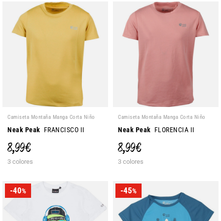
Camiseta Montaña Manga Corta Niño
Camiseta Montaña Manga Corta Niño
Neak Peak
FRANCISCO II
Neak Peak
FLORENCIA II
8,99 €
8,99 €
3 colores
3 colores
-40
-45
%
%