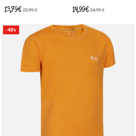
13,79 €
14,99 €
22,99 €
24,99 €
-40
%