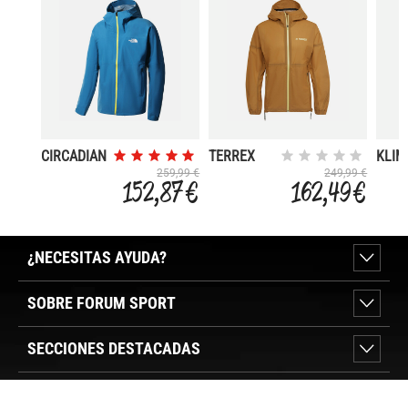
CIRCADIAN
TERREX
KLI
2.5L
AGRAVIC
259,99 €
249,99 €
152,87 €
162,49 €
3L
¿NECESITAS AYUDA?
SOBRE FORUM SPORT
SECCIONES DESTACADAS
VER TIENDAS