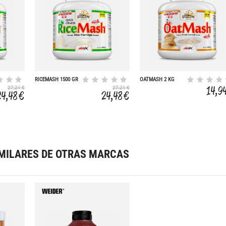
RICEMASH 1500 GR
OATMASH 2 KG
14,9
27,21 €
27,21 €
24,48 €
24,48 €
MILARES DE OTRAS MARCAS