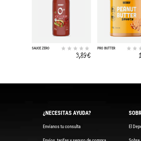
SAUCE ZERO
PRO BUTTER
3,89 €
¿NECESITAS AYUDA?
SOBR
Envíanos tu consulta
El Dep
Envíos, tarifas y seguro de compra
Sobre