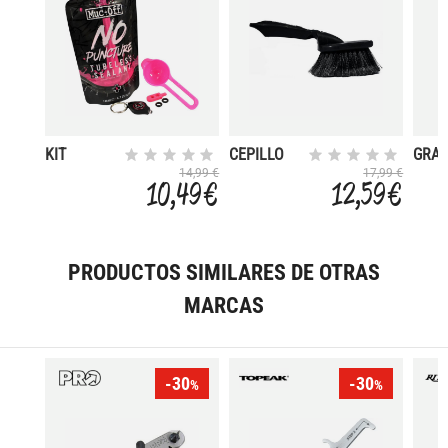
KIT
CEPILLO
GRAS
LIQUIDO
LAVADO
150 
14,99 €
17,99 €
10,49 €
12,59 €
SELLANTE
SUAVE
BIO 140
ML
PRODUCTOS SIMILARES DE OTRAS
MARCAS
-30
-30
%
%