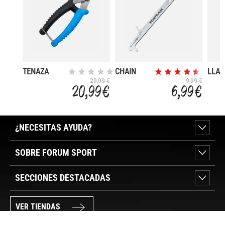
TENAZA
CHAIN
LLAV
CORTACABLE
HOOK &
DIN
29,99 €
9,99 €
20,99 €
6,99 €
WEAR
TORQ
INDICATOR
5NM 
¿NECESITAS AYUDA?
SOBRE FORUM SPORT
SECCIONES DESTACADAS
VER TIENDAS