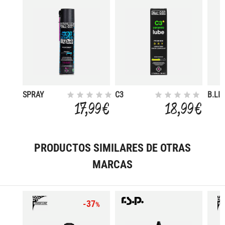
SPRAY
C3
B.LI
LUBRICANTE
PREMIUM
CAD
17,99 €
18,99 €
CADENA
CERAMICO
ULTR
C.HUMEDO
CLIMA
TANK
400ML
SECO
50ML
PRODUCTOS SIMILARES DE OTRAS
MARCAS
-37
%