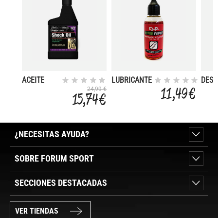
ACEITE
LUBRICANTE
DES
HORQUILLA
SUSPENSIN
RAPI
11,49 €
24,99 €
15,74 €
R.S.P. HYPER
WIPER
¿NECESITAS AYUDA?
SOBRE FORUM SPORT
SECCIONES DESTACADAS
VER TIENDAS