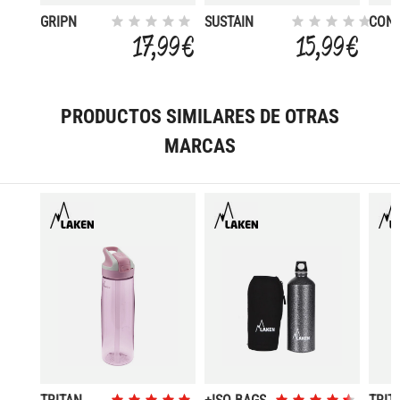
GRIPN
SUSTAIN
CON
GULP
MONOCROMO
1L B
17,99 €
15,99 €
375ML
1L
ANC
PRODUCTOS SIMILARES DE OTRAS
MARCAS