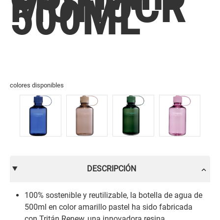
MONOCR
500ML
colores disponibles
DESCRIPCIÓN
100% sostenible y reutilizable, la botella de agua de
500ml en color amarillo pastel ha sido fabricada
con Tritán Renew, una innovadora resina