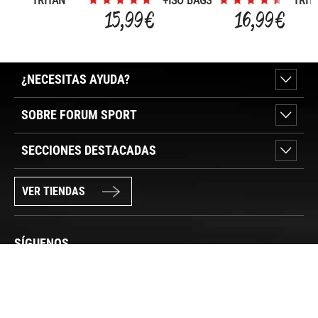
TRITAN
+ISO BAGS
TRIT
0,75L
0,75
15,99 €
16,99 €
TAPON
TAP
SUMMIT
SUM
¿NECESITAS AYUDA?
SOBRE FORUM SPORT
SECCIONES DESTACADAS
VER TIENDAS
SÍGUENOS