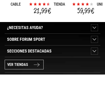
CABLE
TIENDA
UNID
TREKING
NATURA 3
HPR
21,99 €
59,99 €
POLE
¿NECESITAS AYUDA?
SOBRE FORUM SPORT
SECCIONES DESTACADAS
VER TIENDAS
SÍGUENOS