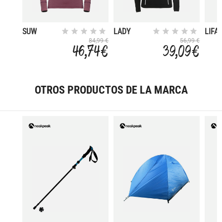
SUW
LADY
LIFA
CREW
MER
84,99 €
56,99 €
46,74 €
39,09 €
NECK
MIDW
LONG
SLEEVES
OTROS PRODUCTOS DE LA MARCA