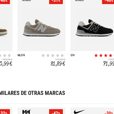
-40
-31
-40
%
%
%
ML574
574
109,99 €
119,99 €
119,
5,99 €
81,89 €
71,9
MILARES DE OTRAS MARCAS
-32
-42
-30
%
%
%