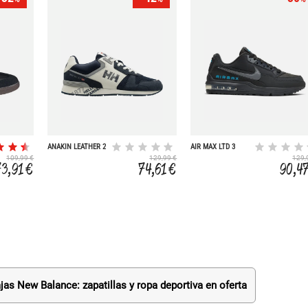
ANAKIN LEATHER 2
AIR MAX LTD 3
109,99 €
129,99 €
129,
73,91 €
74,61 €
90,4
jas New Balance: zapatillas y ropa deportiva en oferta