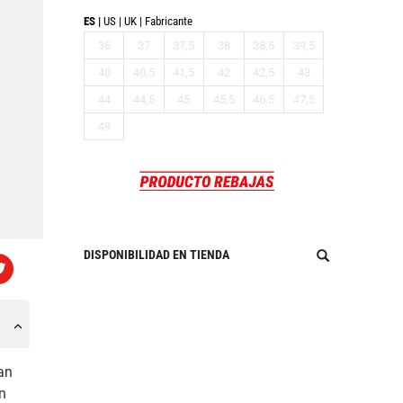
ES
US
UK
Fabricante
36
37
37,5
38
38,5
39,5
40
40,5
41,5
42
42,5
43
44
44,5
45
45,5
46,5
47,5
49
DISPONIBILIDAD EN TIENDA
an
n