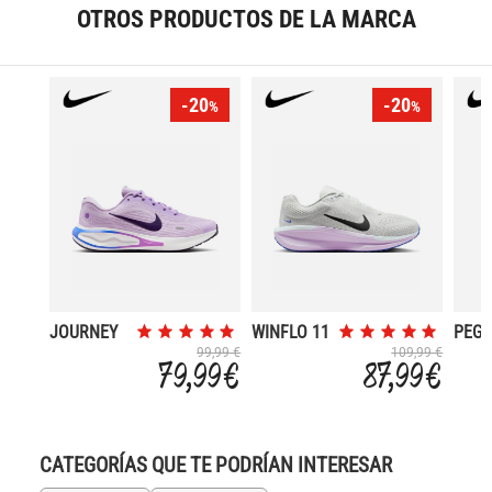
OTROS PRODUCTOS DE LA MARCA
-20
-20
%
%
JOURNEY
WINFLO 11
PEGA
RUN
41
99,99 €
109,99 €
79,99 €
87,99 €
CATEGORÍAS QUE TE PODRÍAN INTERESAR