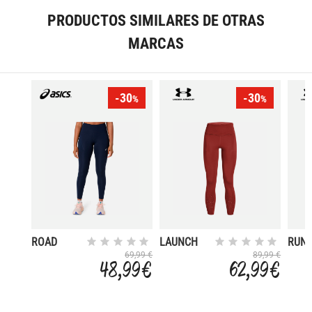
PRODUCTOS SIMILARES DE OTRAS
MARCAS
-30
-30
%
%
ROAD
LAUNCH
RUN
ELITE
ANY
69,99 €
89,99 €
48,99 €
62,99 €