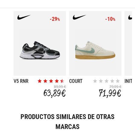
-29
-10
%
%
V5 RNR
COURT
INIT
VISION
89,99 €
79,99 €
63,89 €
71,99 €
LOW
PRODUCTOS SIMILARES DE OTRAS
MARCAS