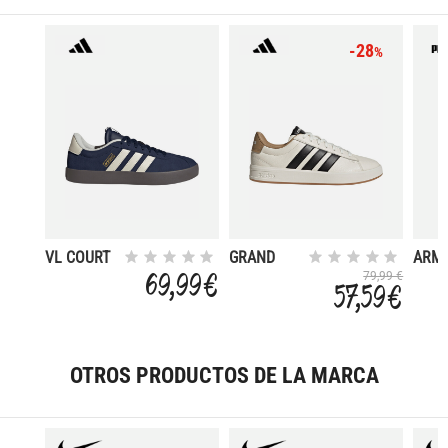
-28
%
VL COURT
GRAND
ARM
3.0
COURT 3.0
TRAI
69,99 €
79,99 €
57,59 €
OTROS PRODUCTOS DE LA MARCA