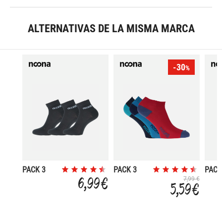
ALTERNATIVAS DE LA MISMA MARCA
-30
%
PACK 3
PACK 3
PACK
ADULTO
HOMBRE
PINK
6,99 €
7,99 €
5,59 €
BAJO
INVISIBLE