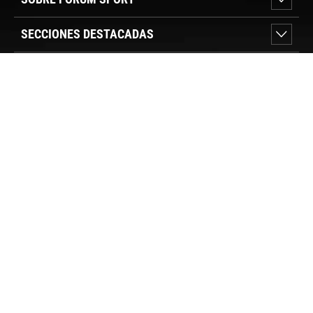
SECCIONES DESTACADAS
VER TIENDAS
SÍGUENOS
PAGO SEGURO
© FORUM SPORT 2025
Privacidad de datos
Aviso legal