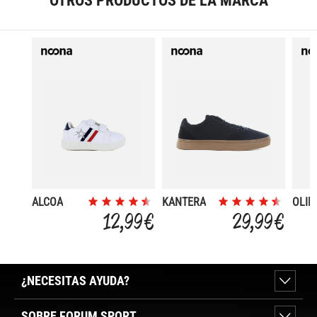
ALCOA
KANTERA
OLIM
12,99 €
29,99 €
¿NECESITAS AYUDA?
SOBRE FORUM SPORT