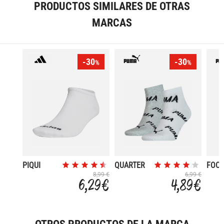
PRODUCTOS SIMILARES DE OTRAS
MARCAS
-30
-30
%
%
PIQUI
QUARTER
FOOT
2PACK
8,99 €
6,99 €
6,29 €
4,89 €
OTROS PRODUCTOS DE LA MARCA