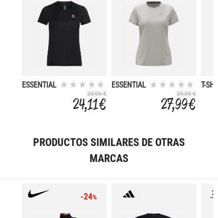
ESSENTIAL
ESSENTIAL
T-SHI
FLYER
FLYER
CREW
39,99 €
39,99 €
24,11 €
27,99 €
S/S
ZERO
PRODUCTOS SIMILARES DE OTRAS
MARCAS
-24
%