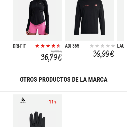
DRI-FIT
ADI 365
LAU
TEMPO
RUNNING
PRO
39,99 €
48,99 €
36,79 €
COMMUNITY
OTROS PRODUCTOS DE LA MARCA
-11
%