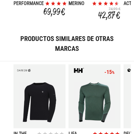
PERFORMANCE
MERINO
ACTI
LIGHT
160
69,99 €
74,99 €
42,87 €
PRODUCTOS SIMILARES DE OTRAS
MARCAS
-15
%
IN THE
LIFA
DELT