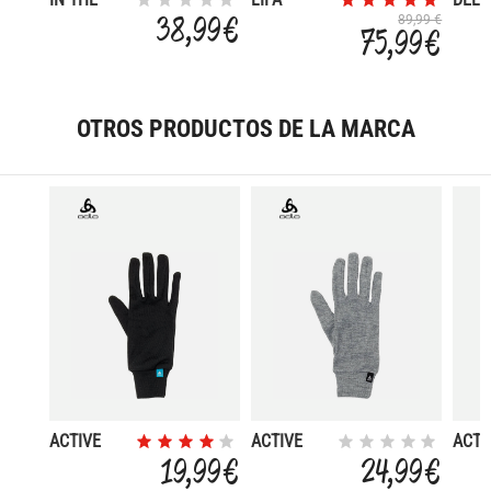
ZONE
MERINO
38,99 €
89,99 €
75,99 €
MIDWEIGHT
OTROS PRODUCTOS DE LA MARCA
ACTIVE
ACTIVE
ACTI
WARM ECO
WARM ECO
WAR
19,99 €
24,99 €