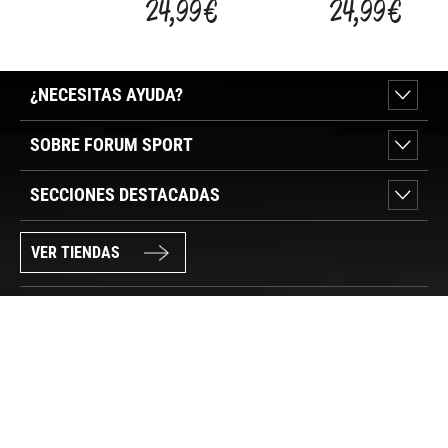
WARM ECO
WARM ECO
WAR
24,99 €
24,99 €
¿NECESITAS AYUDA?
SOBRE FORUM SPORT
SECCIONES DESTACADAS
VER TIENDAS
SÍGUENOS
PAGO SEGURO