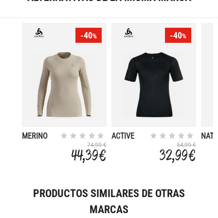
-40
-40
%
%
MERINO
ACTIVE
NAT
160
WARM
PER
74,99 €
54,99 €
44,39 €
32,99 €
PW1
PRODUCTOS SIMILARES DE OTRAS
MARCAS