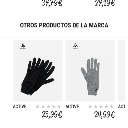
37,79 €
27,19 €
MIDWEIGHT
OTROS PRODUCTOS DE LA MARCA
ACTIVE
ACTIVE
ACTI
WARM ECO
WARM ECO
WAR
25,99 €
24,99 €