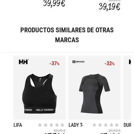
39,99 €
59,99 €
39,19 €
LIGHT
PRODUCTOS SIMILARES DE OTRAS
MARCAS
-37
-32
%
%
LIFA
LADY T-
DUR
MERINO
SHIRT
59,99 €
39,99 €