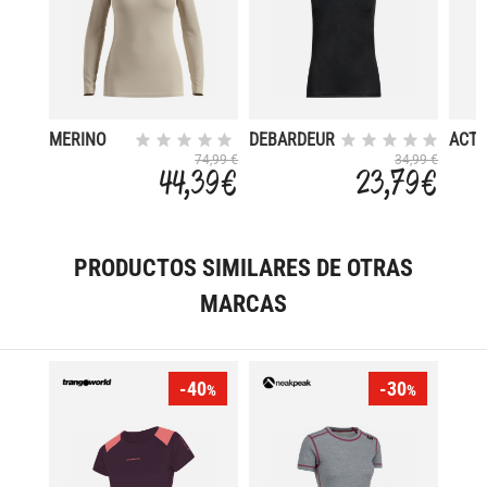
MERINO
DEBARDEUR
ACTI
160
COL V
DRY 
74,99 €
34,99 €
44,39 €
23,79 €
ACTIVE F-
DRY LIGHT
PRODUCTOS SIMILARES DE OTRAS
MARCAS
-40
-30
%
%