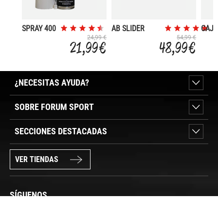
SPRAY 400
AB SLIDER
CAJ
MM
C/COLCHONETA
MULT
24,99 €
54,99 €
21,99 €
48,99 €
¿NECESITAS AYUDA?
SOBRE FORUM SPORT
SECCIONES DESTACADAS
VER TIENDAS
SÍGUENOS