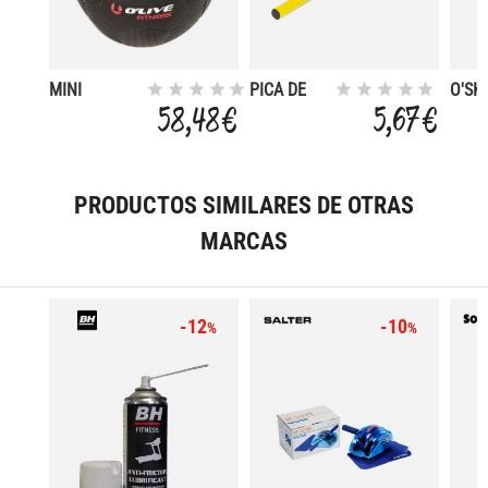
MINI
PICA DE
O'SK
FUNCTIONAL
SLALOM
SUSP
58,48 €
5,67 €
10 KG
170 CM
TRAI
PRODUCTOS SIMILARES DE OTRAS
MARCAS
-12
-10
%
%