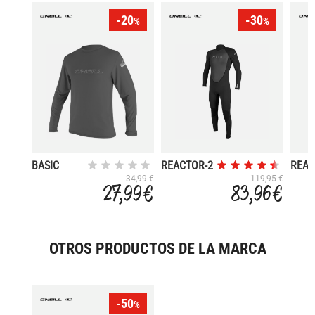
-20
-30
%
%
BASIC
REACTOR-2
REAC
SKINS
3/2
2 M
34,99 €
119,95 €
27,99 €
83,96 €
OTROS PRODUCTOS DE LA MARCA
-50
%