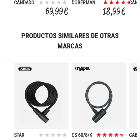
CANDADO
DOBERMAN
CAN
RETRACTIL
COMBINACION
ESPI
69,99 €
18,99 €
ONGUARD
NEON
K9 112.5
120
CM
PRODUCTOS SIMILARES DE OTRAS
MARCAS
STAR
CS 60/8/K
CABL