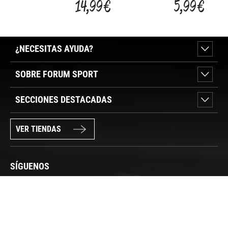
4508K/150
IVER
14,99 €
5,99 €
7220
¿NECESITAS AYUDA?
SOBRE FORUM SPORT
SECCIONES DESTACADAS
VER TIENDAS
SÍGUENOS
PAGO SEGURO