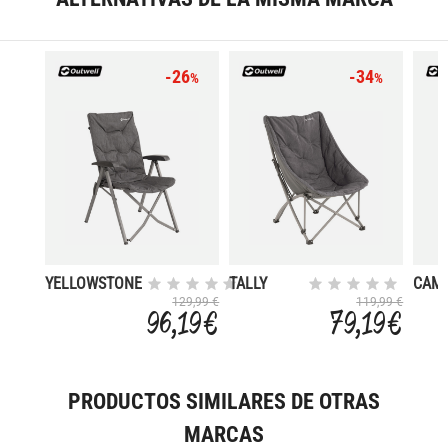
-26
-34
%
%
YELLOWSTONE
TALLY
CAM
LAKE
LAKE
129,99 €
119,99 €
96,19 €
79,19 €
PRODUCTOS SIMILARES DE OTRAS
MARCAS