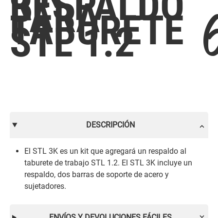
RESPALDO
PARA
TABURETE
STL 1.2
DESCRIPCIÓN
El STL 3K es un kit que agregará un respaldo al
taburete de trabajo STL 1.2. El STL 3K incluye un
respaldo, dos barras de soporte de acero y
sujetadores.
ENVÍOS Y DEVOLUCIONES FÁCILES