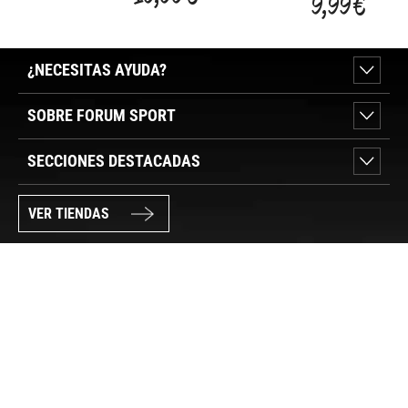
9,99 €
TOOL
DE LA CAD
II
C/AD
¿NECESITAS AYUDA?
SOBRE FORUM SPORT
SECCIONES DESTACADAS
VER TIENDAS
SÍGUENOS
PAGO SEGURO