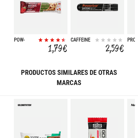
POW-
CAFFEINE
PROT
NATURAL
52 C
1,79 €
2,59 €
ST
PRODUCTOS SIMILARES DE OTRAS
MARCAS