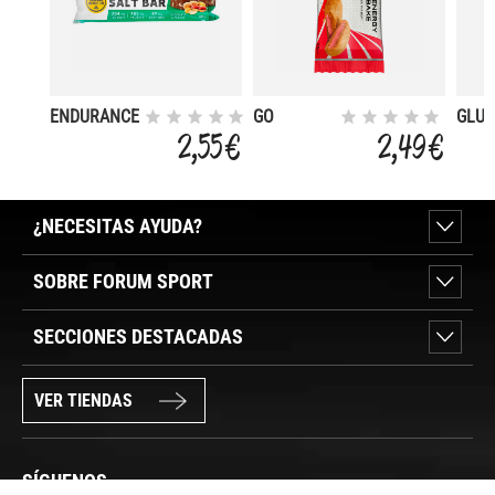
ENDURANCE
GO
GLU
SALT BAR
ENERGY
CON 
2,55 €
2,49 €
BAKE
¿NECESITAS AYUDA?
SOBRE FORUM SPORT
SECCIONES DESTACADAS
VER TIENDAS
SÍGUENOS