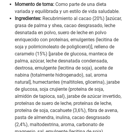
Momento de toma:
Como parte de una dieta
variada y equilibrada y un estilo de vida saludable.
Ingredientes:
Recubrimiento al cacao (20%) [azúcar,
grasa de palma y shea, cacao desgrasado, leche
desnatada en polvo, suero de leche en polvo
enriquecido con proteínas, emulgentes (lecitina de
soja y polirricinoleato de poliglicerol)], relleno de
caramelo (15%) [jarabe de glucosa, manteca de
palma, azúcar, leche desnatada condensada,
dextrosa, emulgente (lecitina de soja), aceite de
nabina (totalmente hidrogenado), sal, aroma
natural], humectantes (maltitoles, glicerina), jarabe
de glucosa, soja crujiente (proteína de soja,
almidón de tapioca, sal), jarabe de azúcar invertido,
proteínas de suero de leche, proteínas de leche,
proteína de soja, cacahuete (3,6%), fibra de avena,
pasta de almendra, inulina, cacao desgrasado
(2,4%), maltodextrina, aroma, carbonato de
magnesio, sal, emulgente (lecitina de soja).