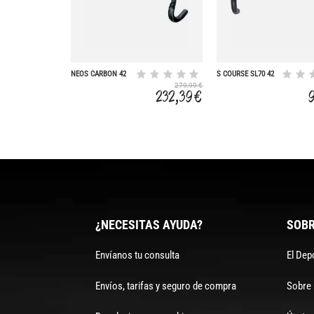
NEOS CARBON 42
S COURSE SL70 42
31.8
279,99 €
232,39 €
¿NECESITAS AYUDA?
SOBR
Envíanos tu consulta
El Dep
Envíos, tarifas y seguro de compra
Sobre