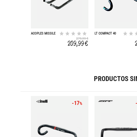
ACOPLES MISSILE
LT COMPACT 40
EVO CARBON
31,8
279,99 €
BARRAS SKI
209,99 €
PRODUCTOS SI
-17
%