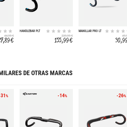
HANDLEBAR PLT
MANILLAR PRO LT
CARBON
COMPACT ERGO NE
44,99 €
239,99 €
49,
42CM/31.8MM
40 31,8
27,89 €
155,99 €
30,9
MILARES DE OTRAS MARCAS
-31
-14
-26
%
%
%