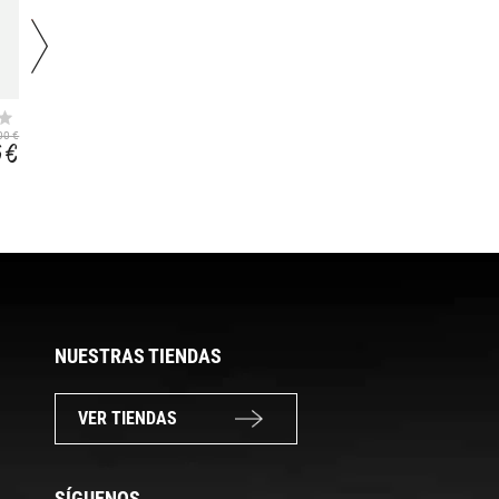
NEOS CARBON 44
NEOS CARBON 40
00 €
279,99 €
279,99 €
6 €
218,39 €
218,39 €
NUESTRAS TIENDAS
VER TIENDAS
SÍGUENOS