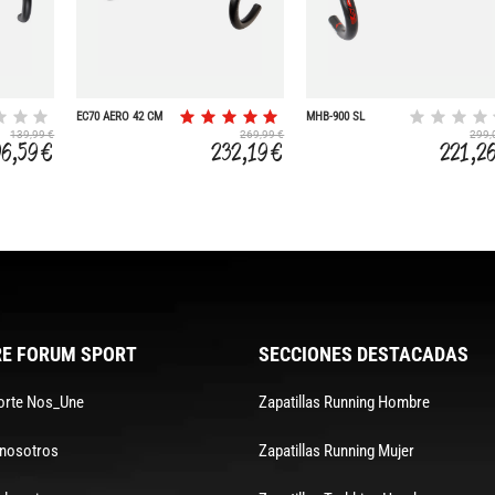
EC70 AERO 42 CM
MHB-900 SL
CARBON OVER
139,99 €
269,99 €
299,
MATE T44
96,59 €
232,19 €
221,2
E FORUM SPORT
SECCIONES DESTACADAS
orte Nos_Une
Zapatillas Running Hombre
 nosotros
Zapatillas Running Mujer