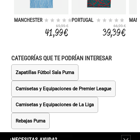
MANCHESTER
PORTUGAL
MAN
CITY 25
MUNDIAL
CITY
69,99 €
66,99 €
41,99 €
39,39 €
PREMATCH
2026
PRE
PREMATCH
CATEGORÍAS QUE TE PODRÍAN INTERESAR
Zapatillas Fútbol Sala Puma
Camisetas y Equipaciones de Premier League
Camisetas y Equipaciones de La Liga
Rebajas Puma
¿NECESITAS AYUDA?