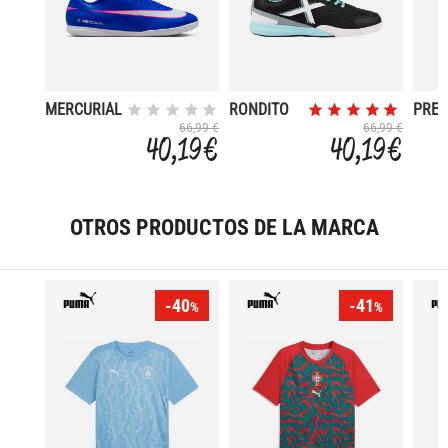
MERCURIAL
RONDITO
PRE
VAPOR 16
CLUB
66,99 €
66,99 €
40,19 €
40,19 €
CLUB IC
OTROS PRODUCTOS DE LA MARCA
-40
-41
%
%