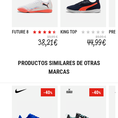
FUTURE 8
KING TOP
PRES
PLAY IT
IT
IV
59,99 €
89,99 €
38,21 €
44,99 €
PRODUCTOS SIMILARES DE OTRAS
MARCAS
-40
-40
%
%