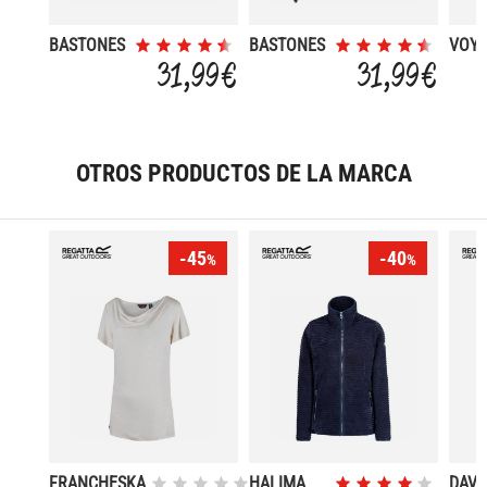
BASTONES
BASTONES
VOY
NORDIC
NORDIC
(PAR
31,99 €
31,99 €
WALKING
WALKING
OTROS PRODUCTOS DE LA MARCA
-45
-40
%
%
FRANCHESKA
HALIMA
DAVI