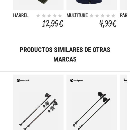
HARREL
MULTITUBE
PAR-
HAT III
CAR
12,99 €
4,99 €
WALK
PRODUCTOS SIMILARES DE OTRAS
MARCAS