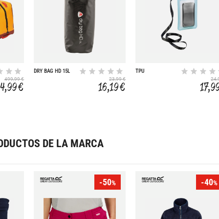
DRY BAG HD 15L
TPU
499,99 €
23,99 €
24,
4,99 €
16,19 €
17,9
ODUCTOS DE LA MARCA
-50
-40
%
%