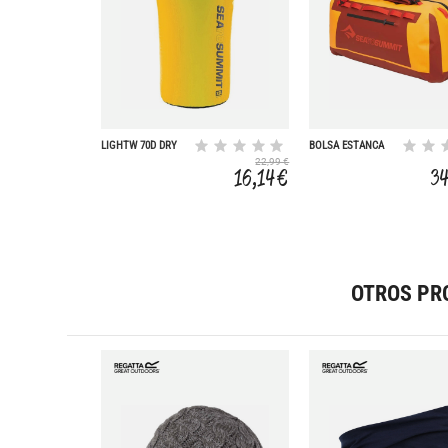
LIGHTW 70D DRY
BOLSA ESTANCA
SACK 35L
HYDRAULIC PRO
22,99 €
100L
16,14 €
34
OTROS PR