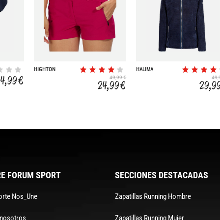
HIGHTON
HALIMA
4,99 €
49,99 €
49,
24,99 €
29,9
E FORUM SPORT
SECCIONES DESTACADAS
orte Nos_Une
Zapatillas Running Hombre
 nosotros
Zapatillas Running Mujer