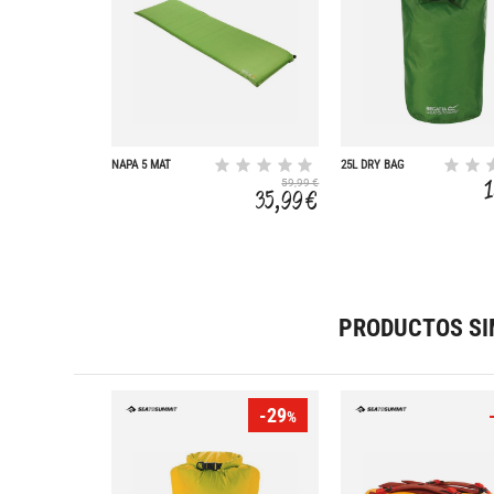
NAPA 5 MAT
25L DRY BAG
59,99 €
35,99 €
PRODUCTOS SI
-29
%