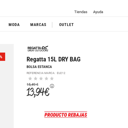
Tiendas
Ayuda
MODA
MARCAS
OUTLET
%
Regatta 15L DRY BAG
BOLSA ESTANCA
REFERENCIA MARCA:
EU212
15,49 €
13,94 €