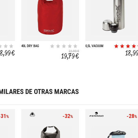
40L DRY BAG
0,5L VACUUM
FLASK
18,99 €
18,9
21,99 €
19,79 €
MILARES DE OTRAS MARCAS
-31
-32
-28
%
%
%