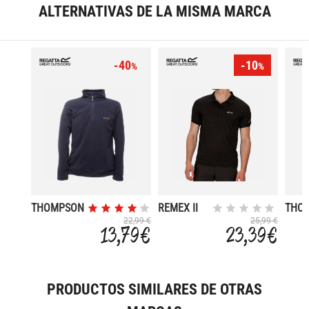
ALTERNATIVAS DE LA MISMA MARCA
-40
-10
%
%
THOMPSON
REMEX II
THO
22,99 €
25,99 €
13,79 €
23,39 €
PRODUCTOS SIMILARES DE OTRAS