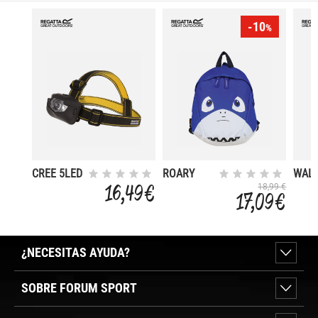
-10
%
CREE 5LED
ROARY
WAL
HEADTCH
ANIMAL
POLE 
16,49 €
18,99 €
17,09 €
¿NECESITAS AYUDA?
SOBRE FORUM SPORT