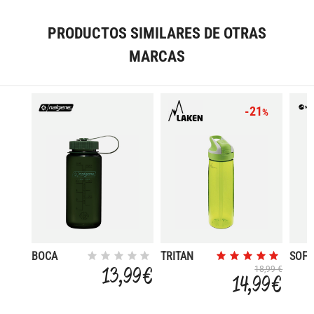
PRODUCTOS SIMILARES DE OTRAS
MARCAS
-21
%
BOCA
TRITAN
SOFT
ANCHA
0,75L
LON
13,99 €
18,99 €
14,99 €
SUSTAIN
TAPON
STR
MONOCR
SUMMIT
500ML